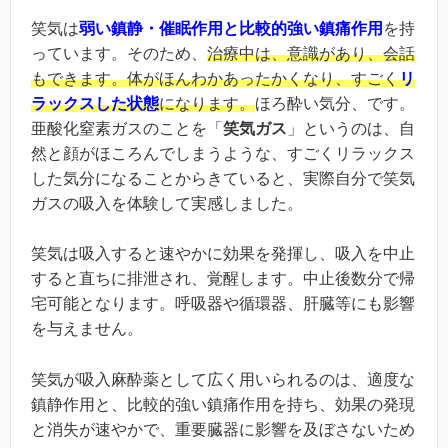
笑気は
弱い鎮静・催眠作用と比較的強い鎮痛作用
を持
っています。そのため、
治療中は、意識があり、会話
もできます。体がほんわかあったかくなり、すごく
リ
ラックスした状態
になります。
ほろ酔い気分、です。
亜酸化窒素ガスのことを「
笑気ガス
」というのは、自
然と顔がほころんでしまうような、すごくリラックス
した気分になることからきていると、実際自分で笑気
ガスの吸入を体験して実感しました。
笑気は吸入すると速やかに効果を発揮し、吸入を中止
すると直ちに排泄され、覚醒します。中止後数分で帰
宅可能となります。呼吸器や循環器、肝臓等にも影響
を与えません。
笑気が吸入麻酔薬として広く用いられるのは、適度な
鎮静作用と、比較的強い鎮痛作用を持ち、効果の発現
と消失が速やかで、重要臓器に影響を及ぼさないため