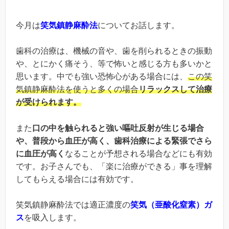
今月は
笑気鎮静麻酔法
についてお話します。
歯科の治療は、機械の音や、歯を削られるときの振動
や、とにかく痛そう、等で怖いと感じる方も多いかと
思います。中でも強い恐怖心がある場合には、
この笑
気鎮静麻酔法を使うと多くの場合
リラックスして治療
が受けられます。
また
口の中を触られると強い嘔吐反射が生じる場合
や、普段から血圧が高く、歯科治療による緊張でさら
に血圧が高く
なることが予想される場合などにも有効
です。お子さんでも、「楽に治療ができる」事を理解
してもらえる場合には有効です。
笑気鎮静麻酔法では適正濃度の
笑気（亜酸化窒素）ガ
ス
を吸入します。