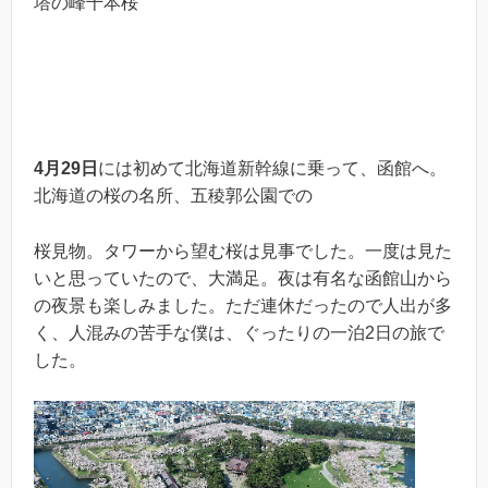
塔の峰千本桜
4
月
29
日
には初めて北海道新幹線に乗って、函館へ。
北海道の桜の名所、五稜郭公園での
桜見物。タワーから望む桜は見事でした。一度は見た
いと思っていたので、大満足。夜は有名な函館山から
の夜景も楽しみました。ただ連休だったので人出が多
く、人混みの苦手な僕は、ぐったりの一泊2日の旅で
した。