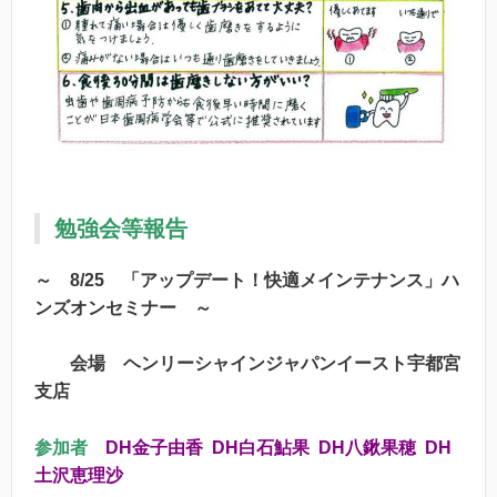
勉強会
等報告
～ 8/25
「アップデート！快適メインテナンス」ハ
ンズオンセミナー ～
会場 ヘンリーシャインジャパンイースト宇都宮
支店
参加者
DH
金子由香 DH白石鮎果 DH八鍬果穂 DH
土沢恵理沙