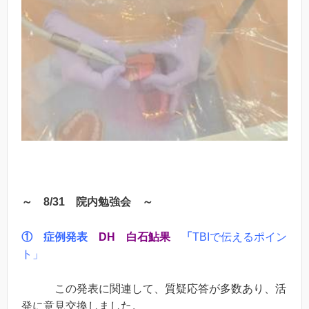
～ 8/31
院内勉強会 ～
①
症例発表
DH
白石鮎果
「
TBIで伝えるポイン
ト」
この発表に関連して、質疑応答が多数あり、活
発に意見交換しました。