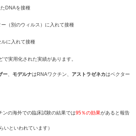
たDNAを接種
ター（別のウィルス）に入れて接種
セルに入れて接種
などで実用化された実績があります。
ザー
、
モデルナ
はRNAワクチン、
アスト
ラゼネカ
はベクター
チンの海外での臨床試験の結果では
95％の効果
があると報告
くらいといわれています）