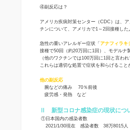
④副反応は？
アメリカ疾病対策センター（CDC）は、
チンについて、アメリカで1～2回接種し
急性の重いアレルギー症状「
アナフィラキ
接種で50回（約20万回に1回）、モデルナ製
（他のワクチンでは100万回に1回と言わ
これらは適切な処置で症状を和らげること
他の副反応
腕などの痛み 70％前後
疲労感・発熱 など
Ⅱ 新型コロナ感染症の現状につ
①日本国内の感染者数
2021/1/30現在 感染者数 38万8015人