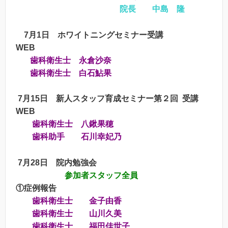
院長 中島 隆
7
月1日
ホワイトニングセミナー受講
WEB
歯科衛生士 永倉沙奈
歯科衛生士 白石鮎果
7
月15日 新人スタッフ育成セミナー第２回 受講
WEB
歯科衛生士 八鍬果穂
歯科助手 石川幸妃乃
7
月28日 院内勉強会
参加者スタッフ全員
①症例報告
歯科衛生士 金子由香
歯科衛生士 山川久美
歯科衛生士 福田佳世子