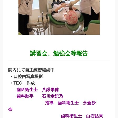
講習会、勉強会等報告
院内にて自主練習継続中
・口腔内写真撮影
・TEC 作成
歯科衛生士 八鍬果穂
歯科助手 石川幸妃乃
指導 歯科衛生士 永倉沙
奈
歯科衛生士 白石鮎果