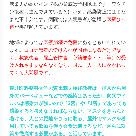
感染力の高いインド株の脅威は予想以上です。ワクチ
ン接種も進んできているとはいえ、感染防止にはまだ
まだ不十分です。病院では入院患者が急増し
医療ひっ
迫
が再び起きています。
地域によっては
医療崩壊の危機
にあるともいわれてい
ます。
コロナ患者の受け入れが困難になるだけでな
く、救急患者（脳血管障害、心筋梗塞・・、等）の受
け入れもままならなくなり、国民一人一人にかかわっ
てくる大問題です。
東北医科薬科大学の賀来満夫特任教授は「従来から屋
外のバーベキューなどでの感染はあったが、変異ウイ
ルスは感染力が強いので『2密』や『1密』であっても
感染すると考えなければならない。マスクをきちんと
着ける、人との距離をさらに取る、屋外でマスクを着
用していても飲酒を伴う会食は避けるなど、さらに対
策を徹底する必要がある」と話しています。