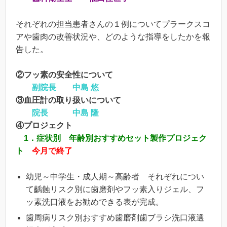
それぞれの担当患者さんの１例についてプラークスコ
アや歯肉の改善状況や、どのような指導をしたかを報
告した。
②フッ素の安全性について
副院長 中島 悠
③血圧計の取り扱いについて
院長 中島 隆
④プロジェクト
1
．症状別 年齢別おすすめセット製作プロジェク
ト
今月で終了
幼児～中学生・成人期～高齢者 それぞれについ
て齲蝕リスク別に歯磨剤やフッ素入りジェル、フ
ッ素洗口液をお勧めできる表が完成。
歯周病リスク別おすすめ歯磨剤歯ブラシ洗口液選