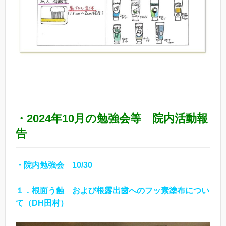
・2024年10月の勉強会等 院内活動報
告
・院内勉強会 10/30
１．根面う蝕 および根露出歯へのフッ素塗布につい
て（DH田村）