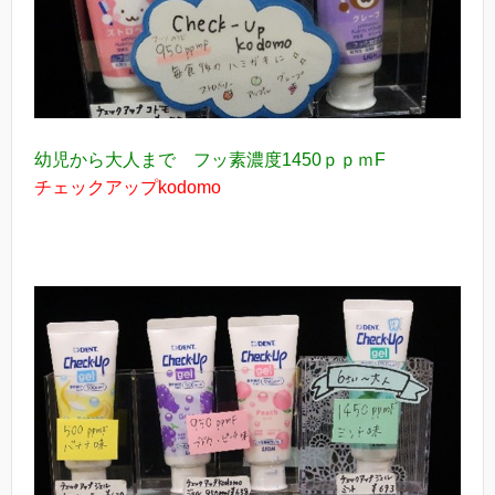
幼児から大人まで フッ素濃度1450ｐｐｍF
チェックアップkodomo