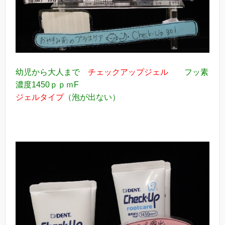
幼児から大人まで
チェックアップジェル
フッ素
濃度1450ｐｐｍF
ジェルタイプ
（泡が出ない）