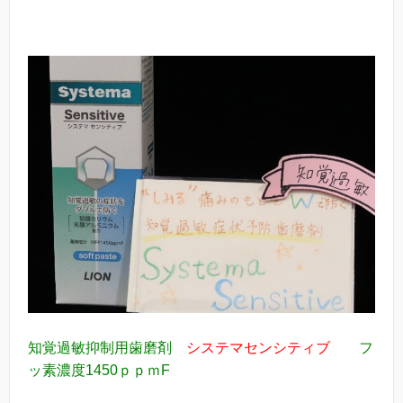
知覚過敏抑制用歯磨剤
システマセンシティブ
フ
ッ素濃度1450ｐｐｍF