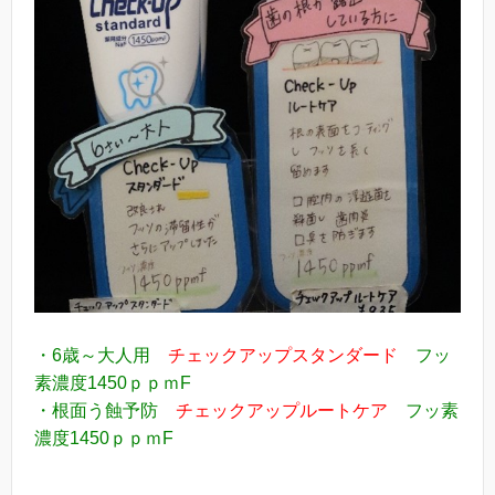
・6歳～大人用
チェックアップスタンダード
フッ
素濃度1450ｐｐｍF
・根面う蝕予防
チェックアップルートケア
フッ素
濃度1450ｐｐｍF