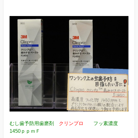
むし歯予防用歯磨剤
クリンプロ
フッ素濃度
1450ｐｐｍＦ