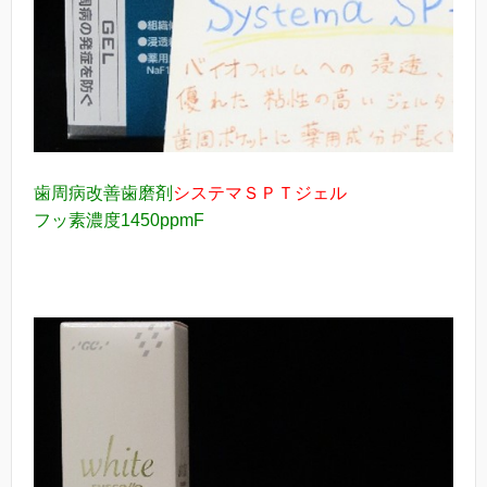
歯周病改善歯磨剤
システマＳＰＴジェル
フッ素濃度1450ppmF