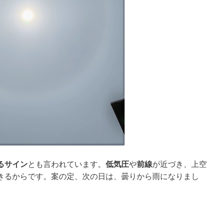
るサイン
とも言われています。
低気圧
や
前線
が近づき、上空
きるからです。案の定、次の日は、曇りから雨になりまし