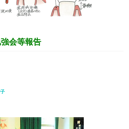
勉強会等報告
）
智子