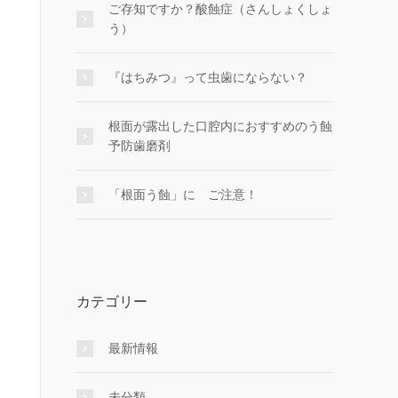
ご存知ですか？酸蝕症（さんしょくしょ
う）
『はちみつ』って虫歯にならない？
根面が露出した口腔内におすすめのう蝕
予防歯磨剤
「根面う蝕」に ご注意！
カテゴリー
最新情報
未分類