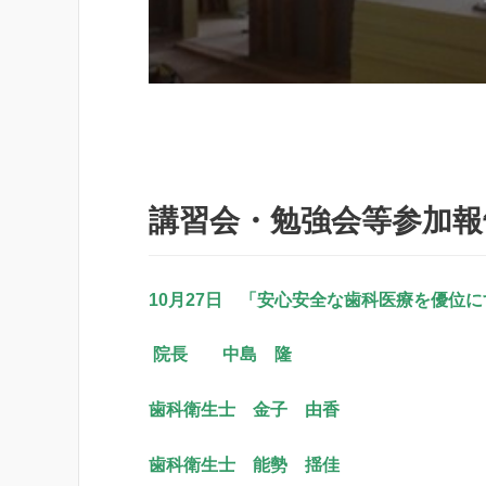
講習会・勉強会等参加報
10
月27日 「安心安全な歯科医療を優位
院長 中島 隆
歯科衛生士 金子 由香
歯科衛生士 能勢 揺佳