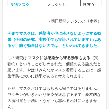
N95
マスク
マスクなし
ほぼ０
実験（2）
（朝日新聞デジタルより参照）
マスクなし
サージカルマスク
約50％
今までマスクは、感染者が他に移さないようにする効
マスクなし
布マスク
約60～80％
果（今回の研究、実験⑴でも実証されています）はあ
るが、防ぐ効果はないのでは、といわれてきました。
マスクなし
N95
マスク
約10～20％
この研究は
マスクには感染から守る効果もある
（実
験⑵）ということがしめされた、価値のある論文だと
思います。やはりみんながマスク着用することは、感
染予防に大いに効果があると考えられます。
ただ、マスクだけではもちろん完全ではありません。
ワクチンがいきわたり感染が終息するまで、基本的な
３密回避と手洗い・うがいも忘れるわけにいきませ
ん。