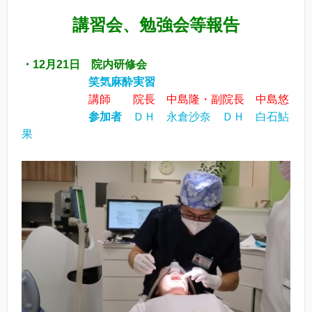
講習会、勉強会等報告
・12月21日 院内研修会
笑気麻酔実習
講師 院長 中島隆・副院長 中島悠
参加者
ＤＨ 永倉沙奈 ＤＨ 白石鮎
果