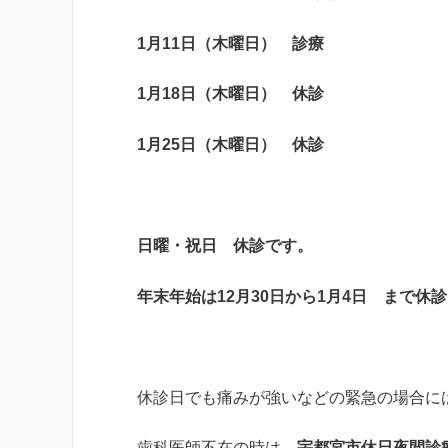
1
月
11
日（木曜日） 診療
1
月
18
日（木曜日） 休診
1
月
25
日（木曜日） 休診
日曜・祝日 休診
です。
年末年始
は
12
月
30
日から
1
月
4
日 まで休診
休診日でも痛みが強いなどの緊急の場合に
歯科医師不在の時は、
宇都宮市休日夜間診