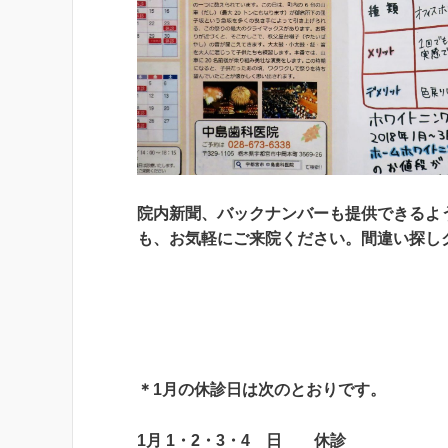
院内新聞、バックナンバーも提供できるよ
も、お気軽にご来院ください。間違い探し
＊
1
月の休診日は次のとおりです。
1
月
1
・
2
・
3
・
4
日 休診