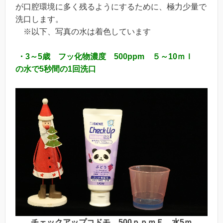
が口腔環境に多く残るようにするために、極力少量で
洗口します。
※以下、写真の水は着色しています
・3～5歳 フッ化物濃度 500ppm ５～10ｍｌ
の水で5秒間の1回洗口
チェックアップコドモ 500ｐｐｍＦ 水5ｍ