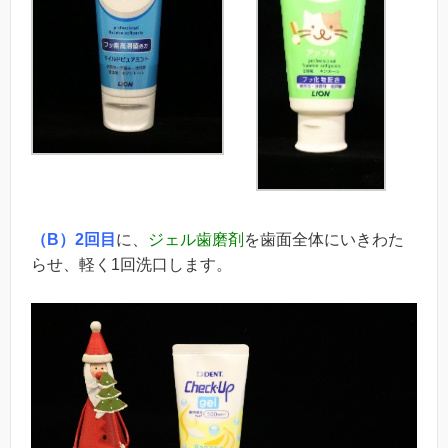
（B）2回目
に、
ジェル歯磨剤
を歯面全体にいきわた
らせ、軽く1回洗口します。