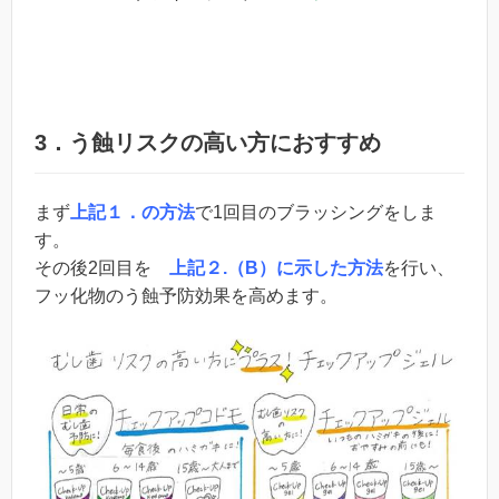
3．う蝕リスクの高い方におすすめ
まず
上記１．の方法
で1回目のブラッシングをしま
す。
その後2回目を
上記２.（B）に示した方法
を行い、
フッ化物のう蝕予防効果を高めます。