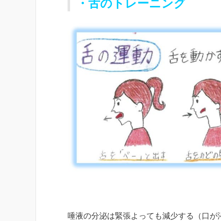
・舌のトレーニング
唾液の分泌は緊張よっても減少する（口が