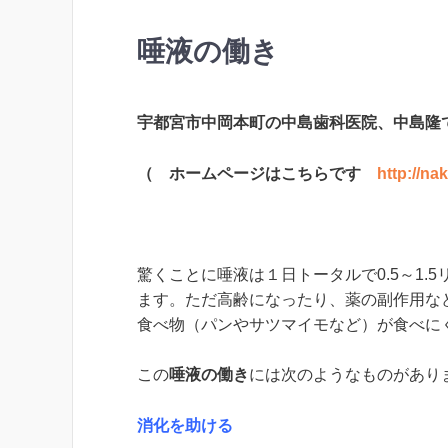
唾液の働き
宇都宮市中岡本町の中島歯科医院、中島隆
（ ホームページはこちらです
http://na
驚くことに唾液は１日トータルで0.5～1.
ます。ただ高齢になったり、薬の副作用な
食べ物（パンやサツマイモなど）が食べに
この
唾液の働き
には次のようなものがあり
消化を助ける