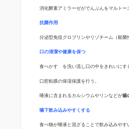
消化酵素アミラーゼがでんぷんをマルトー
抗菌作用
分泌型免役グロブリンやリゾチーム（殺菌
口の清潔や健康を保つ
食べかす を洗い流し口の中をきれいに
口腔粘膜の保湿保護を行う。
唾液に含まれるカルシウムやリンなどが
歯
嚥下飲み込みやすくする
食べ物が唾液と混ざることで飲み込みやす