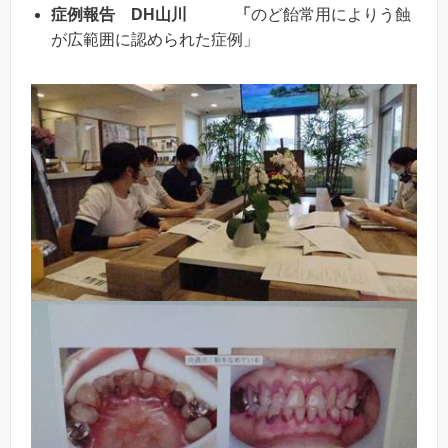
症例報告 DH山川 「
のど飴常用によりう蝕
が広範囲に認められた症例」