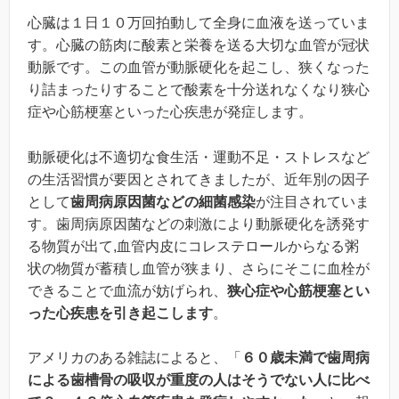
心臓は１日１０万回拍動して全身に血液を送っていま
す。心臓の筋肉に酸素と栄養を送る大切な血管が冠状
動脈です。この血管が動脈硬化を起こし、狭くなった
り詰まったりすることで酸素を十分送れなくなり狭心
症や心筋梗塞といった心疾患が発症します。
動脈硬化は不適切な食生活・運動不足・ストレスなど
の生活習慣が要因とされてきましたが、近年別の因子
として
歯周病原因菌などの細菌感染
が注目されていま
す。歯周病原因菌などの刺激により動脈硬化を誘発す
る物質が出て,血管内皮にコレステロールからなる粥
状の物質が蓄積し血管が狭まり、さらにそこに血栓が
できることで血流が妨げられ、
狭心症や心筋梗塞とい
った心疾患を引き起こします
。
アメリカのある雑誌によると、「
６０歳未満で歯周病
による歯槽骨の吸収が重度の人はそうでない人に比べ