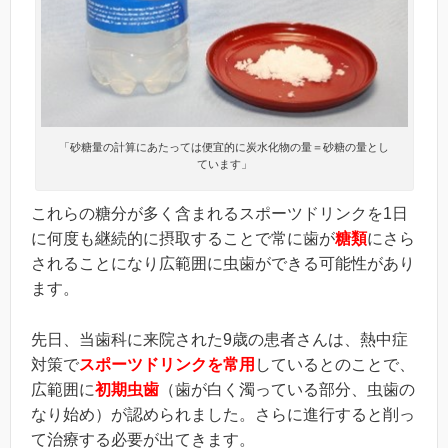
「砂糖量の計算にあたっては便宜的に炭水化物の量＝砂糖の量とし
ています」
これらの糖分が多く含まれるスポーツドリンクを1日
に何度も継続的に摂取することで常に歯が
糖類
にさら
されることになり広範囲に虫歯ができる可能性があり
ます。
先日、当歯科に来院された9歳の患者さんは、熱中症
対策で
スポーツドリンクを常用
しているとのことで、
広範囲に
初期虫歯
（歯が白く濁っている部分、虫歯の
なり始め）が認められました。さらに進行すると削っ
て治療する必要が出てきます。