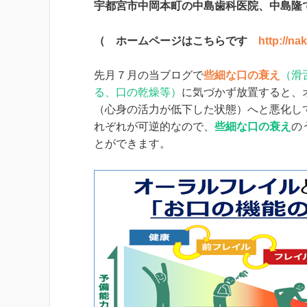
宇都宮市中岡本町の中島歯科医院、中島隆
（ ホームページはこちらです
http://na
先月７月の当ブログで
些細な口の衰え
（滑
る、口の乾燥等）
に気づかず放置すると、
（心身の活力が低下した状態）へと悪化し
れぞれが可逆的なので、
些細な口の衰え
の
とができます。