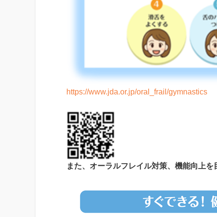
https://www.jda.or.jp/oral_frail/gymnastics
また、オーラルフレイル対策、機能向上を