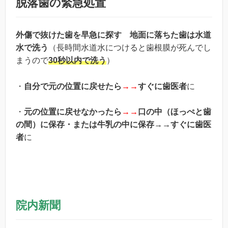
脱落歯の緊急処置
外傷で抜けた歯を早急に探す
地面に落ちた歯は水道
水で洗う
（長時間水道水につけると歯根膜が死んでし
まうので
30秒以内で洗う
）
・
自分で元の位置に戻せたら
→→
すぐに歯医者
に
・
元の位置に戻せなかったら
→→
口の中（ほっぺと歯
の間）に保存・または牛乳の中に保存
→→
すぐに歯医
者
に
院内新聞