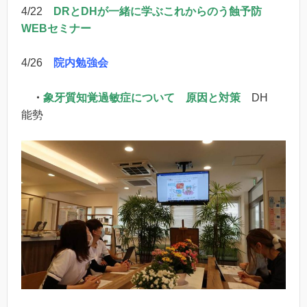
4/22
DRとDHが一緒に学ぶこれからのう蝕予防
WEBセミナー
4/26
院内勉強会
・
象牙質知覚過敏症について 原因と対策
DH
能勢