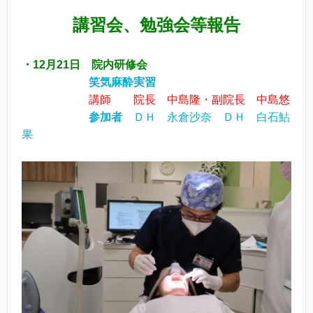
講習会、勉強会等報告
・12月21日 院内研修会
笑気麻酔実習
講師 院長 中島隆・副院長 中島悠
参加者
ＤＨ 永倉沙奈 ＤＨ 白石鮎
果