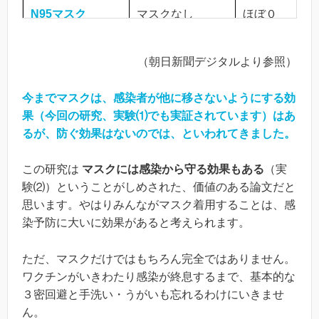
N95
マスク
マスクなし
ほぼ０
実験（2）
（朝日新聞デジタルより参照）
マスクなし
サージカルマスク
約50％
今までマスクは、感染者が他に移さないようにする効
マスクなし
布マスク
約60～80％
果（今回の研究、実験⑴でも実証されています）はあ
るが、防ぐ効果はないのでは、といわれてきました。
マスクなし
N95
マスク
約10～20％
この研究は
マスクには感染から守る効果もある
（実
験⑵）ということがしめされた、価値のある論文だと
思います。やはりみんながマスク着用することは、感
染予防に大いに効果があると考えられます。
ただ、マスクだけではもちろん完全ではありません。
ワクチンがいきわたり感染が終息するまで、基本的な
３密回避と手洗い・うがいも忘れるわけにいきませ
ん。