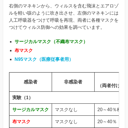
右側のマネキンから、ウィルスを含む飛沫とエアロゾ
ルを軽い咳のように吹き出させ、左側のマネキンには
人工呼吸器をつけて呼吸を再現、両者に各種マスクを
つけてウィルス防御への効果を調べています。
サージカルマスク（不織布マスク）
布マスク
N95
マスク（医療従事者用）
吸
感染者
非感染者
（両者付けな
実験（1）
サージカルマスク
マスクなし
20～40％程度
布マスク
マスクなし
20～40％