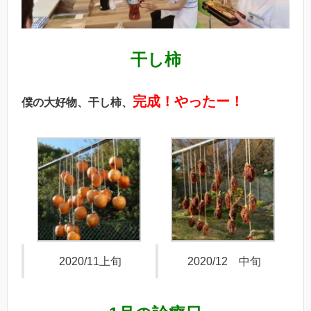
干し柿
完成！やったー！
僕の大好物、干し柿、
2020/11上旬
2020/12 中旬