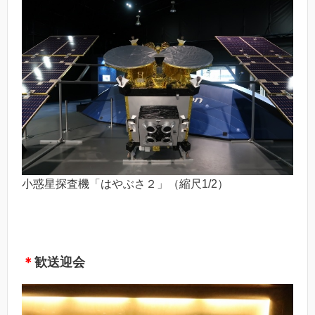
小惑星探査機「はやぶさ２」（縮尺1/2）
＊
歓送迎会