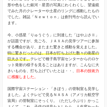
形や色をした銀河・星雲の写真にわくわくし、望遠鏡
でみた月のクレーターや土星のリングに感動したもの
でした。雑誌「Ｎｅｗｔｏｎ」は創刊号から読んでい
ます。
今、小惑星「りゅうぐう」に到達した「はやぶさⅡ」
が話題ですが、先ごろ、ＪＡＸＡの見学ツアーに参加
する機会があり、またまた驚きと感動を覚えました。
特に驚きだったのは、日本が打ち上げた数々の衛星の
巨大さです。
テレビで種子島宇宙センターからのロケ
ット発射の様子を見ることはありますが、こんなに大
きいものを、打ち上げていたとは・・、
日本の技術力
に感服しました。
国際宇宙ステーション・「きぼう」の管制室も見学し
ました。よくテレビで見るＮＡＳＡ（アメリカ航空宇
宙局）の管制室にそっくり。（ただし小ぶり）かっこ
よくて、これ、子供の頃見たとしたら、人生変わった