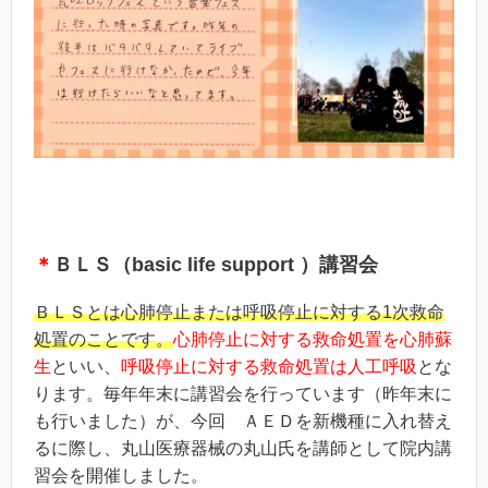
＊
ＢＬＳ（basic life support ）講習会
ＢＬＳとは心肺停止または呼吸停止に対する1次救命
処置のことです。
心肺停止に対する救命処置を心肺蘇
生
といい、
呼吸停止に対する救命処置は人工呼吸
とな
ります。毎年年末に講習会を行っています（昨年末に
も行いました）が、今回 ＡＥＤを新機種に入れ替え
るに際し、丸山医療器械の丸山氏を講師として院内講
習会を開催しました。