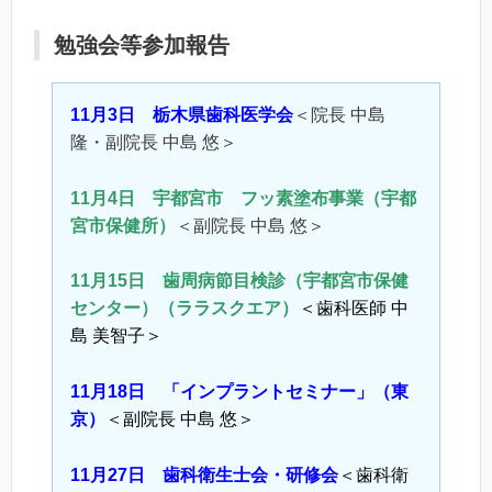
勉強会等参加報告
11
月3日
栃木県歯科医学会
＜院長 中島
隆・副院長 中島 悠＞
11
月4
日
宇都宮市 フッ素塗布事業（宇都
宮市保健所）
＜副院長 中島 悠＞
11月15日
歯周病節目検診（宇都宮市保健
センター）（ララスクエア）
＜歯科医師 中
島 美智子＞
11月18日 「インプラントセミナー」（東
京）
＜副院長 中島 悠＞
11月27日 歯科衛生士会・研修会
＜歯科衛