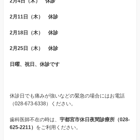
2
月4
日（木）
休診
2月
11
日（木）
休診
2
月
18
日（木）
休診
2
月
25
日（木）
休診
日曜、祝日、休診
です
休診日でも痛みが強いなどの緊急の場合にはお電話
（028-673-6338）ください。
歯科医師不在の時は、
宇都宮市休日夜間診療所（
028-
625-2211
）
をご利用ください。